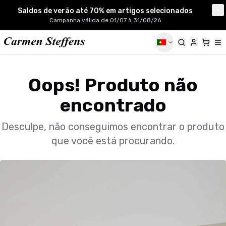
Carmen Steffens
Saldos de verão até 70% em artigos selecionados
Cl
Campanha válida de 01/07 à 31/08/26
Oops! Produto não
encontrado
Desculpe, não conseguimos encontrar o produto
que você está procurando.