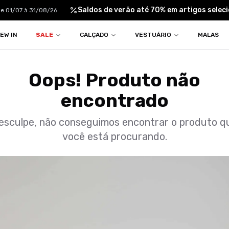
Saldos de verão até 70% em artigos seleci
 01/07 à 31/08/26
EW IN
SALE
CALÇADO
VESTUÁRIO
MALAS
Oops! Produto não
encontrado
esculpe, não conseguimos encontrar o produto q
você está procurando.