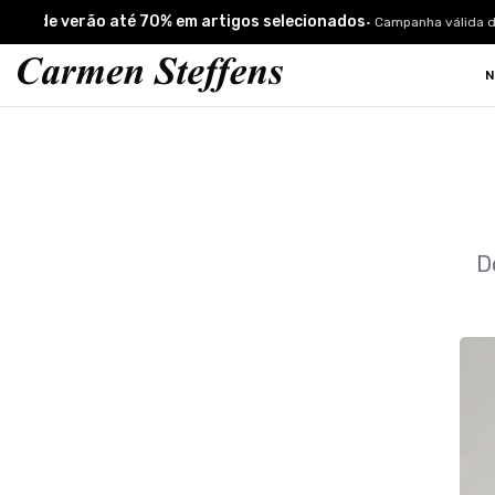
Carmen Steffens
dos de verão até 70% em artigos selecionados
•
Campanha válida de
N
D