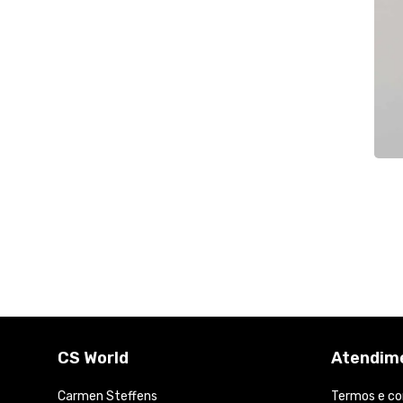
CS World
Atendime
Carmen Steffens
Termos e co