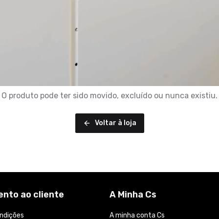
O produto pode ter sido movido, excluído ou nunca existiu.
Voltar à loja
nto ao cliente
A Minha Cs
ndições
A minha conta Cs