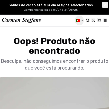
Carmen Steffens
Saldos de verão até 70% em artigos selecionados
Cl
Campanha válida de 01/07 à 31/08/26
Oops! Produto não
encontrado
Desculpe, não conseguimos encontrar o produto
que você está procurando.