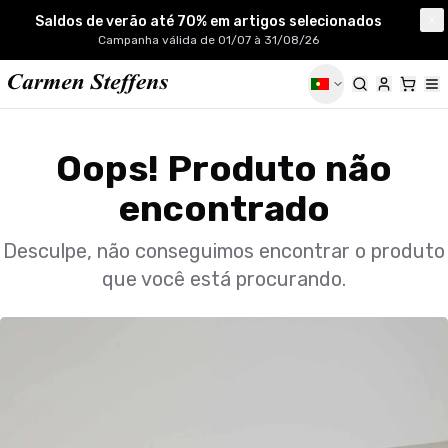
Carmen Steffens
Saldos de verão até 70% em artigos selecionados
Cl
Campanha válida de 01/07 à 31/08/26
Oops! Produto não
encontrado
Desculpe, não conseguimos encontrar o produto
que você está procurando.