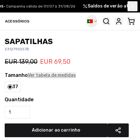
Saldos de verão até 70% e
•
Campanha válida de 01/07 à 31/08/26
Clo
ACESSÓRIOS
SAPATILHAS
2312790257B
EUR
139,00
EUR
69,50
Tamanho
Ver tabela de medidas
37
Quantidade
Adicionar ao carrinho