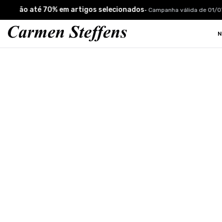
Carmen Steffens
verão até 70% em artigos selecionados
•
Campanha válida de 01/07 à
N