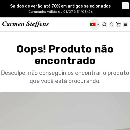
Carmen Steffens
Saldos de verão até 70% em artigos selecionados
Cl
Campanha válida de 01/07 à 31/08/26
Oops! Produto não
encontrado
Desculpe, não conseguimos encontrar o produto
que você está procurando.