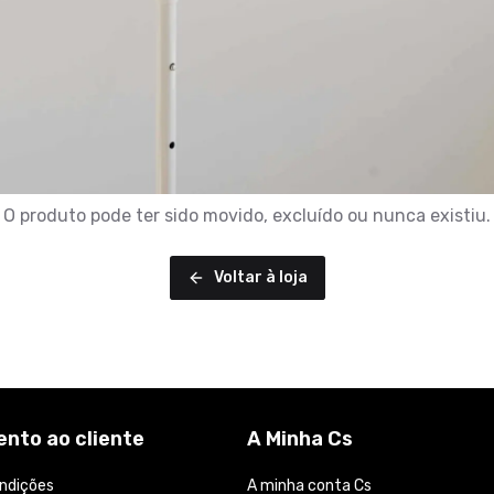
O produto pode ter sido movido, excluído ou nunca existiu.
Voltar à loja
nto ao cliente
A Minha Cs
ndições
A minha conta Cs