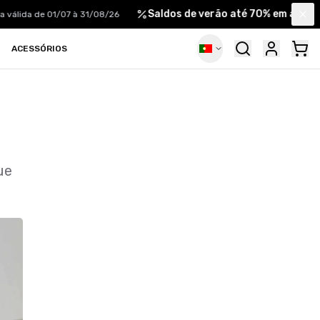
Saldos de verão até 70% em artigo
válida de 01/07 à 31/08/26
Clo
ACESSÓRIOS
ue