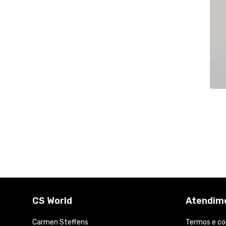
CS World
Atendime
Carmen Steffens
Termos e co